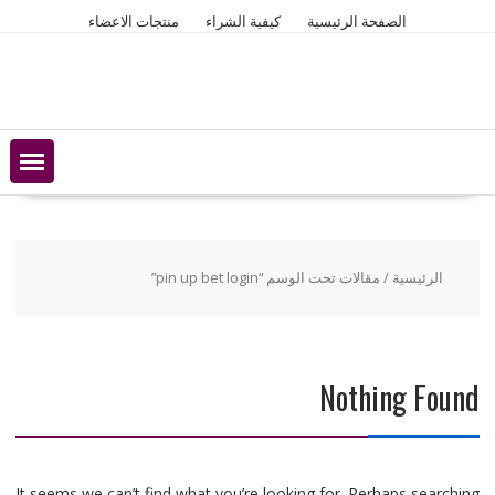
Ski
الصفحة الرئيسية
كيفية الشراء
منتجات الاعضاء
t
conten
الرئيسية
/ مقالات تحت الوسم “pin up bet login”
Nothing Found
It seems we can’t find what you’re looking for. Perhaps searching