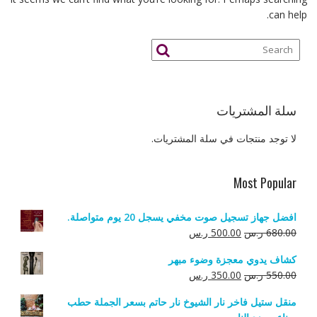
can help.
سلة المشتريات
لا توجد منتجات في سلة المشتريات.
Most Popular
افضل جهاز تسجيل صوت مخفي يسجل 20 يوم متواصلة.
السعر
السعر
680.00
ر.س
500.00
ر.س
الأصلي
الحالي
كشاف يدوي معجزة وضوء مبهر
هو:
هو:
السعر
السعر
550.00
ر.س
350.00
ر.س
680.00 ر.س.
500.00 ر.س.
الأصلي
الحالي
منقل ستيل فاخر نار الشيوخ نار حاتم بسعر الجملة حطب
هو:
هو: