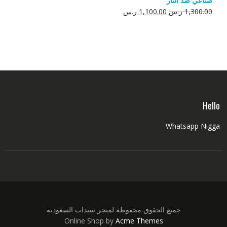
صناعي ضد النار
550.00 ر.س.
350.00 ر.س.
السعر
السعر
1,300.00
ر.س
1,100.00
ر.س
الأصلي
الحالي
هو:
هو:
1,300.00 ر.س.
1,100.00 ر.س.
Hello
Whatsapp Nigga
جميع الحقوق محفوظة لمتجر سيدات السعودية
Online Shop by
Acme Themes