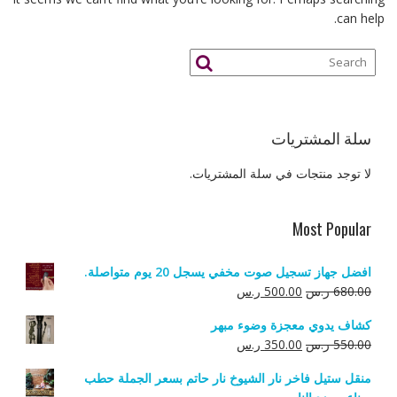
can help.
سلة المشتريات
لا توجد منتجات في سلة المشتريات.
Most Popular
افضل جهاز تسجيل صوت مخفي يسجل 20 يوم متواصلة.
السعر
السعر
680.00
ر.س
500.00
ر.س
الأصلي
الحالي
كشاف يدوي معجزة وضوء مبهر
هو:
هو:
السعر
السعر
550.00
ر.س
350.00
ر.س
680.00 ر.س.
500.00 ر.س.
الأصلي
الحالي
منقل ستيل فاخر نار الشيوخ نار حاتم بسعر الجملة حطب
هو:
هو: