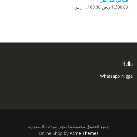
صناعي ضد النار
550.00 ر.س.
350.00 ر.س.
السعر
السعر
1,300.00
ر.س
1,100.00
ر.س
الأصلي
الحالي
هو:
هو:
1,300.00 ر.س.
1,100.00 ر.س.
Hello
Whatsapp Nigga
جميع الحقوق محفوظة لمتجر سيدات السعودية
Online Shop by
Acme Themes