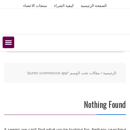
Ski
الصفحة الرئيسية
كيفية الشراء
منتجات الاعضاء
t
conten
الرئيسية
/ مقالات تحت الوسم “punto scommesse app”
Nothing Found
It seems we can’t find what you’re looking for. Perhaps searching