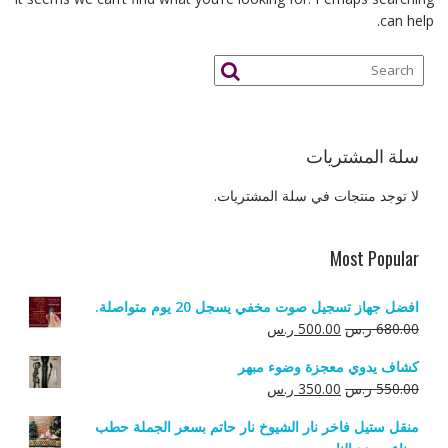
can help.
سلة المشتريات
لا توجد منتجات في سلة المشتريات.
Most Popular
افضل جهاز تسجيل صوت مخفي يسجل 20 يوم متواصلة.
السعر
السعر
680.00
ر.س
500.00
ر.س
الأصلي
الحالي
كشاف يدوي معجزة وضوء مبهر
هو:
هو:
السعر
السعر
550.00
ر.س
350.00
ر.س
680.00 ر.س.
500.00 ر.س.
الأصلي
الحالي
منقل ستيل فاخر نار الشيوخ نار حاتم بسعر الجملة حطب
هو:
هو: