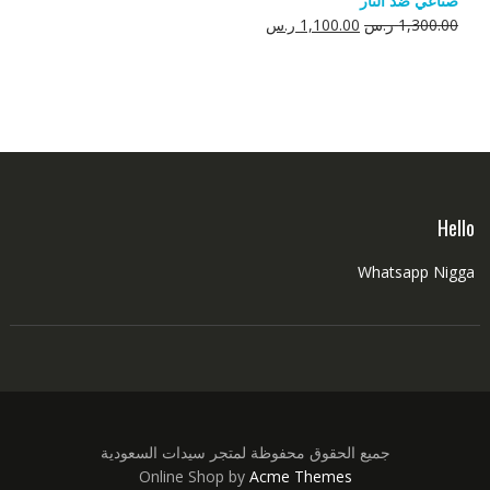
صناعي ضد النار
550.00 ر.س.
350.00 ر.س.
السعر
السعر
1,300.00
ر.س
1,100.00
ر.س
الأصلي
الحالي
هو:
هو:
1,300.00 ر.س.
1,100.00 ر.س.
Hello
Whatsapp Nigga
جميع الحقوق محفوظة لمتجر سيدات السعودية
Online Shop by
Acme Themes