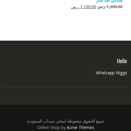
صناعي ضد النار
550.00 ر.س.
350.00 ر.س.
السعر
السعر
1,300.00
ر.س
1,100.00
ر.س
الأصلي
الحالي
هو:
هو:
1,300.00 ر.س.
1,100.00 ر.س.
Hello
Whatsapp Nigga
جميع الحقوق محفوظة لمتجر سيدات السعودية
Online Shop by
Acme Themes