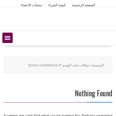
Ski
الصفحة الرئيسية
كيفية الشراء
منتجات الاعضاء
t
conten
الرئيسية
/ مقالات تحت الوسم “punto scommesse it”
Nothing Found
It seems we can’t find what you’re looking for. Perhaps searching