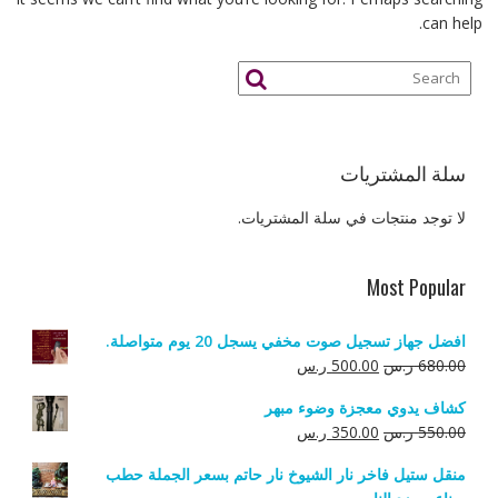
can help.
سلة المشتريات
لا توجد منتجات في سلة المشتريات.
Most Popular
افضل جهاز تسجيل صوت مخفي يسجل 20 يوم متواصلة.
السعر
السعر
680.00
ر.س
500.00
ر.س
الأصلي
الحالي
كشاف يدوي معجزة وضوء مبهر
هو:
هو:
السعر
السعر
550.00
ر.س
350.00
ر.س
680.00 ر.س.
500.00 ر.س.
الأصلي
الحالي
منقل ستيل فاخر نار الشيوخ نار حاتم بسعر الجملة حطب
هو:
هو: