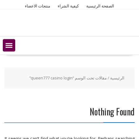
Ski
الصفحة الرئيسية
كيفية الشراء
منتجات الاعضاء
t
conten
الرئيسية
/ مقالات تحت الوسم “queen777 casino login”
Nothing Found
It seems we can’t find what you’re looking for. Perhaps searching