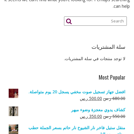
can help.
سلة المشتريات
لا توجد منتجات في سلة المشتريات.
Most Popular
افضل جهاز تسجيل صوت مخفي يسجل 20 يوم متواصلة.
السعر
السعر
680.00
ر.س
500.00
ر.س
الأصلي
الحالي
كشاف يدوي معجزة وضوء مبهر
هو:
هو:
السعر
السعر
550.00
ر.س
350.00
ر.س
680.00 ر.س.
500.00 ر.س.
الأصلي
الحالي
منقل ستيل فاخر نار الشيوخ نار حاتم بسعر الجملة حطب
هو:
هو: