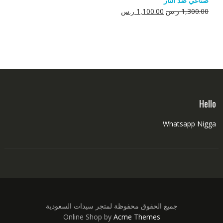
صناعي ضد النار
550.00 ر.س.
350.00 ر.س.
السعر
السعر
1,300.00
ر.س
1,100.00
ر.س
الأصلي
الحالي
هو:
هو:
1,300.00 ر.س.
1,100.00 ر.س.
Hello
Whatsapp Nigga
جميع الحقوق محفوظة لمتجر سيدات السعودية
Online Shop by
Acme Themes