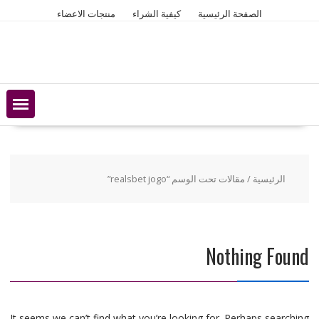
Ski
الصفحة الرئيسية
كيفية الشراء
منتجات الاعضاء
t
conten
الرئيسية
/ مقالات تحت الوسم “realsbet jogo”
Nothing Found
It seems we can’t find what you’re looking for. Perhaps searching