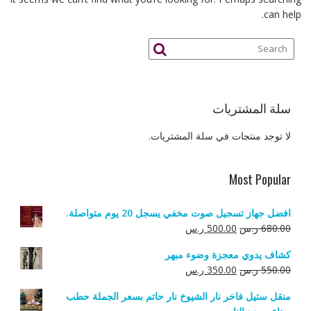
can help.
سلة المشتريات
لا توجد منتجات في سلة المشتريات.
Most Popular
افضل جهاز تسجيل صوت مخفي يسجل 20 يوم متواصلة.
السعر
السعر
680.00
ر.س
500.00
ر.س
الأصلي
الحالي
كشاف يدوي معجزة وضوء مبهر
هو:
هو:
السعر
السعر
550.00
ر.س
350.00
ر.س
680.00 ر.س.
500.00 ر.س.
الأصلي
الحالي
منقل ستيل فاخر نار الشيوخ نار حاتم بسعر الجملة حطب
هو:
هو: