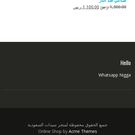
صناعي ضد النار
550.00 ر.س.
350.00 ر.س.
السعر
السعر
1,300.00
ر.س
1,100.00
ر.س
الأصلي
الحالي
هو:
هو:
1,300.00 ر.س.
1,100.00 ر.س.
Hello
Whatsapp Nigga
جميع الحقوق محفوظة لمتجر سيدات السعودية
Online Shop by
Acme Themes