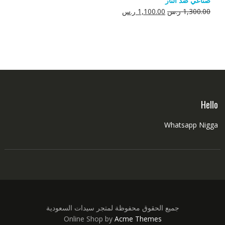
صناعي ضد النار
550.00 ر.س.
350.00 ر.س.
السعر
السعر
1,300.00
ر.س
1,100.00
ر.س
الأصلي
الحالي
هو:
هو:
1,300.00 ر.س.
1,100.00 ر.س.
Hello
Whatsapp Nigga
جميع الحقوق محفوظة لمتجر سيدات السعودية
Online Shop by
Acme Themes