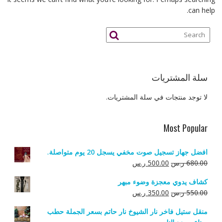
can help.
سلة المشتريات
لا توجد منتجات في سلة المشتريات.
Most Popular
افضل جهاز تسجيل صوت مخفي يسجل 20 يوم متواصلة.
السعر
السعر
680.00
ر.س
500.00
ر.س
الأصلي
الحالي
كشاف يدوي معجزة وضوء مبهر
هو:
هو:
السعر
السعر
550.00
ر.س
350.00
ر.س
680.00 ر.س.
500.00 ر.س.
الأصلي
الحالي
منقل ستيل فاخر نار الشيوخ نار حاتم بسعر الجملة حطب
هو:
هو: