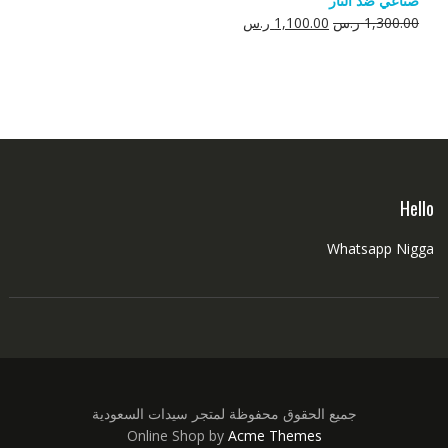
صناعي ضد النار
550.00 ر.س.
350.00 ر.س.
السعر
السعر
1,300.00
ر.س
1,100.00
ر.س
الأصلي
الحالي
هو:
هو:
1,300.00 ر.س.
1,100.00 ر.س.
Hello
Whatsapp Nigga
جميع الحقوق محفوظة لمتجر سيدات السعودية
Online Shop by
Acme Themes