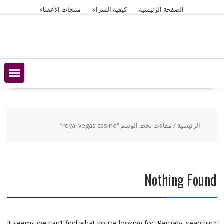
Ski
الصفحة الرئيسية
كيفية الشراء
منتجات الاعضاء
t
conten
الرئيسية
/ مقالات تحت الوسم “royal vegas casino”
Nothing Found
It seems we can’t find what you’re looking for. Perhaps searching