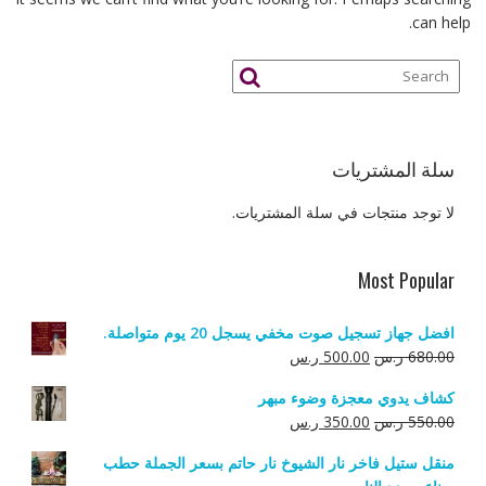
can help.
سلة المشتريات
لا توجد منتجات في سلة المشتريات.
Most Popular
افضل جهاز تسجيل صوت مخفي يسجل 20 يوم متواصلة.
السعر
السعر
680.00
ر.س
500.00
ر.س
الأصلي
الحالي
كشاف يدوي معجزة وضوء مبهر
هو:
هو:
السعر
السعر
550.00
ر.س
350.00
ر.س
680.00 ر.س.
500.00 ر.س.
الأصلي
الحالي
منقل ستيل فاخر نار الشيوخ نار حاتم بسعر الجملة حطب
هو:
هو: