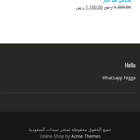
صناعي ضد النار
550.00 ر.س.
350.00 ر.س.
السعر
السعر
1,300.00
ر.س
1,100.00
ر.س
الأصلي
الحالي
هو:
هو:
1,300.00 ر.س.
1,100.00 ر.س.
Hello
Whatsapp Nigga
جميع الحقوق محفوظة لمتجر سيدات السعودية
Online Shop by
Acme Themes