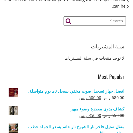
can help.
سلة المشتريات
لا توجد منتجات في سلة المشتريات.
Most Popular
افضل جهاز تسجيل صوت مخفي يسجل 20 يوم متواصلة.
السعر
السعر
680.00
ر.س
500.00
ر.س
الأصلي
الحالي
كشاف يدوي معجزة وضوء مبهر
هو:
هو:
السعر
السعر
550.00
ر.س
350.00
ر.س
680.00 ر.س.
500.00 ر.س.
الأصلي
الحالي
منقل ستيل فاخر نار الشيوخ نار حاتم بسعر الجملة حطب
هو:
هو: