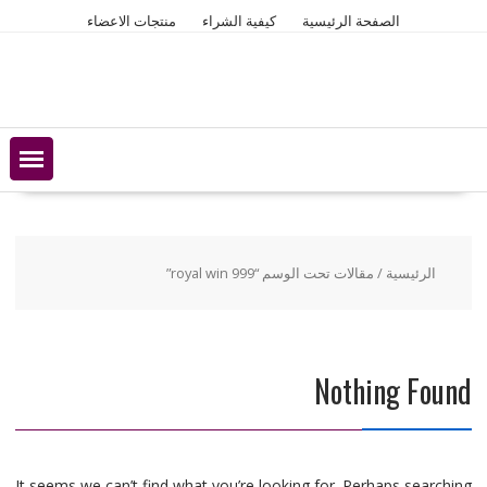
Ski
الصفحة الرئيسية
كيفية الشراء
منتجات الاعضاء
t
conten
الرئيسية
/ مقالات تحت الوسم “royal win 999”
Nothing Found
It seems we can’t find what you’re looking for. Perhaps searching