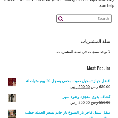
can help.
سلة المشتريات
لا توجد منتجات في سلة المشتريات.
Most Popular
افضل جهاز تسجيل صوت مخفي يسجل 20 يوم متواصلة.
السعر
السعر
680.00
ر.س
500.00
ر.س
الأصلي
الحالي
كشاف يدوي معجزة وضوء مبهر
هو:
هو:
السعر
السعر
550.00
ر.س
350.00
ر.س
680.00 ر.س.
500.00 ر.س.
الأصلي
الحالي
منقل ستيل فاخر نار الشيوخ نار حاتم بسعر الجملة حطب
هو:
هو: