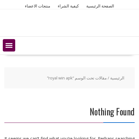
Ski
الصفحة الرئيسية
كيفية الشراء
منتجات الاعضاء
t
conten
الرئيسية
/ مقالات تحت الوسم “royal win apk”
Nothing Found
It seems we can’t find what you’re looking for. Perhaps searching