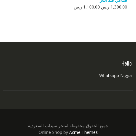
صناعي ضد النار
550.00 ر.س.
350.00 ر.س.
السعر
السعر
1,300.00
ر.س
1,100.00
ر.س
الأصلي
الحالي
هو:
هو:
1,300.00 ر.س.
1,100.00 ر.س.
Hello
Whatsapp Nigga
جميع الحقوق محفوظة لمتجر سيدات السعودية
Online Shop by
Acme Themes