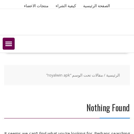
Ski
الصفحة الرئيسية
كيفية الشراء
منتجات الاعضاء
t
conten
الرئيسية
/ مقالات تحت الوسم “royalwin apk”
Nothing Found
It seems we can’t find what you’re looking for. Perhaps searching