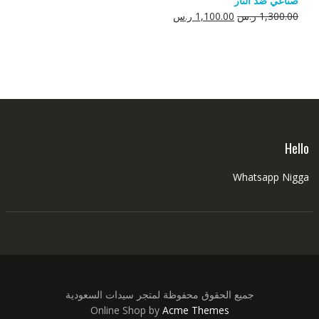
صناعي ضد النار
550.00 ر.س.
350.00 ر.س.
السعر
السعر
1,300.00
ر.س
1,100.00
ر.س
الأصلي
الحالي
هو:
هو:
1,300.00 ر.س.
1,100.00 ر.س.
Hello
Whatsapp Nigga
جميع الحقوق محفوظة لمتجر سيدات السعودية
Online Shop by
Acme Themes