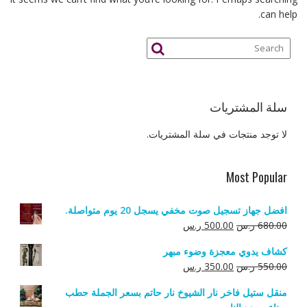
can help.
سلة المشتريات
لا توجد منتجات في سلة المشتريات.
Most Popular
افضل جهاز تسجيل صوت مخفي يسجل 20 يوم متواصلة.
السعر
السعر
680.00
ر.س
500.00
ر.س
الأصلي
الحالي
كشاف يدوي معجزة وضوء مبهر
هو:
هو:
السعر
السعر
550.00
ر.س
350.00
ر.س
680.00 ر.س.
500.00 ر.س.
الأصلي
الحالي
منقل ستيل فاخر نار الشيوخ نار حاتم بسعر الجملة حطب
هو:
هو: