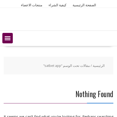
Ski
الصفحة الرئيسية
كيفية الشراء
منتجات الاعضاء
t
conten
الرئيسية
/ مقالات تحت الوسم “satbet app”
Nothing Found
It seems we can’t find what you’re looking for. Perhaps searching