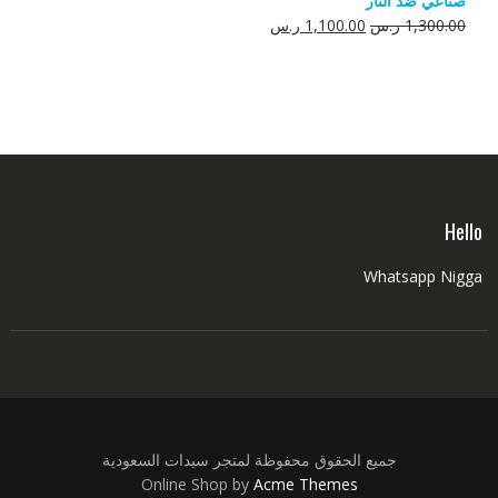
صناعي ضد النار
550.00 ر.س.
350.00 ر.س.
السعر
السعر
1,300.00
ر.س
1,100.00
ر.س
الأصلي
الحالي
هو:
هو:
1,300.00 ر.س.
1,100.00 ر.س.
Hello
Whatsapp Nigga
جميع الحقوق محفوظة لمتجر سيدات السعودية
Online Shop by
Acme Themes