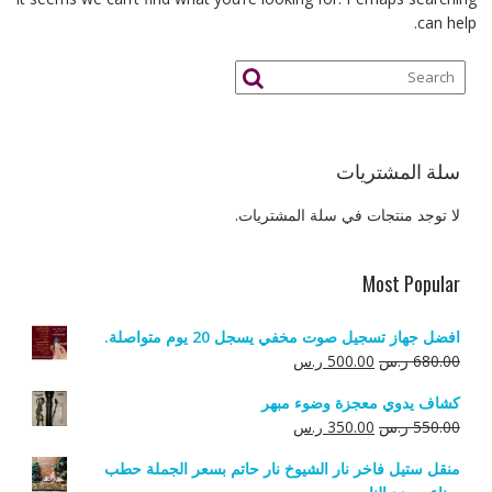
can help.
سلة المشتريات
لا توجد منتجات في سلة المشتريات.
Most Popular
افضل جهاز تسجيل صوت مخفي يسجل 20 يوم متواصلة.
السعر
السعر
680.00
ر.س
500.00
ر.س
الأصلي
الحالي
كشاف يدوي معجزة وضوء مبهر
هو:
هو:
السعر
السعر
550.00
ر.س
350.00
ر.س
680.00 ر.س.
500.00 ر.س.
الأصلي
الحالي
منقل ستيل فاخر نار الشيوخ نار حاتم بسعر الجملة حطب
هو:
هو: