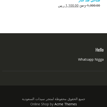
صناعي ضد النار
550.00 ر.س.
350.00 ر.س.
السعر
السعر
1,300.00
ر.س
1,100.00
ر.س
الأصلي
الحالي
هو:
هو:
1,300.00 ر.س.
1,100.00 ر.س.
Hello
Whatsapp Nigga
جميع الحقوق محفوظة لمتجر سيدات السعودية
Online Shop by
Acme Themes