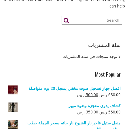
can help.
سلة المشتريات
لا توجد منتجات في سلة المشتريات.
Most Popular
افضل جهاز تسجيل صوت مخفي يسجل 20 يوم متواصلة.
السعر
السعر
680.00
ر.س
500.00
ر.س
الأصلي
الحالي
كشاف يدوي معجزة وضوء مبهر
هو:
هو:
السعر
السعر
550.00
ر.س
350.00
ر.س
680.00 ر.س.
500.00 ر.س.
الأصلي
الحالي
منقل ستيل فاخر نار الشيوخ نار حاتم بسعر الجملة حطب
هو:
هو: