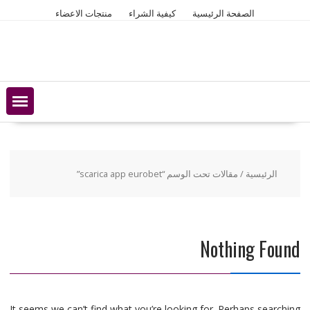
Ski
الصفحة الرئيسية
كيفية الشراء
منتجات الاعضاء
t
conten
الرئيسية
/ مقالات تحت الوسم “scarica app eurobet”
Nothing Found
It seems we can’t find what you’re looking for. Perhaps searching