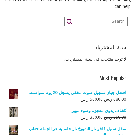
can help.
سلة المشتريات
لا توجد منتجات في سلة المشتريات.
Most Popular
افضل جهاز تسجيل صوت مخفي يسجل 20 يوم متواصلة.
السعر
السعر
680.00
ر.س
500.00
ر.س
الأصلي
الحالي
كشاف يدوي معجزة وضوء مبهر
هو:
هو:
السعر
السعر
550.00
ر.س
350.00
ر.س
680.00 ر.س.
500.00 ر.س.
الأصلي
الحالي
منقل ستيل فاخر نار الشيوخ نار حاتم بسعر الجملة حطب
هو:
هو: