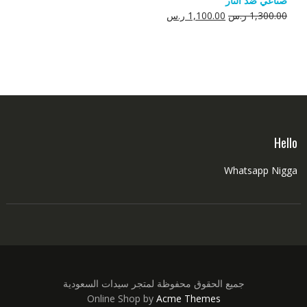
صناعي ضد النار
550.00 ر.س.
350.00 ر.س.
السعر
السعر
1,300.00
ر.س
1,100.00
ر.س
الأصلي
الحالي
هو:
هو:
1,300.00 ر.س.
1,100.00 ر.س.
Hello
Whatsapp Nigga
جميع الحقوق محفوظة لمتجر سيدات السعودية
Online Shop by
Acme Themes