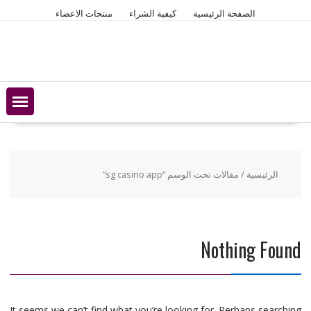
Ski
الصفحة الرئيسية
كيفية الشراء
منتجات الاعضاء
t
conten
الرئيسية
/ مقالات تحت الوسم “sg casino app”
Nothing Found
It seems we can’t find what you’re looking for. Perhaps searching