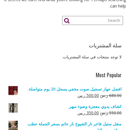
can help.
سلة المشتريات
لا توجد منتجات في سلة المشتريات.
Most Popular
افضل جهاز تسجيل صوت مخفي يسجل 20 يوم متواصلة.
السعر
السعر
680.00
ر.س
500.00
ر.س
الأصلي
الحالي
كشاف يدوي معجزة وضوء مبهر
هو:
هو:
السعر
السعر
550.00
ر.س
350.00
ر.س
680.00 ر.س.
500.00 ر.س.
الأصلي
الحالي
منقل ستيل فاخر نار الشيوخ نار حاتم بسعر الجملة حطب
هو:
هو: