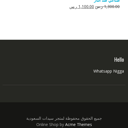
صناعي ضد النار
550.00 ر.س.
350.00 ر.س.
السعر
السعر
1,300.00
ر.س
1,100.00
ر.س
الأصلي
الحالي
هو:
هو:
1,300.00 ر.س.
1,100.00 ر.س.
Hello
Whatsapp Nigga
جميع الحقوق محفوظة لمتجر سيدات السعودية
Online Shop by
Acme Themes