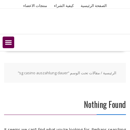
Ski
الصفحة الرئيسية
كيفية الشراء
منتجات الاعضاء
t
conten
الرئيسية
/ مقالات تحت الوسم “sg casino auszahlung dauer”
Nothing Found
It seems we can’t find what you’re looking for. Perhaps searching