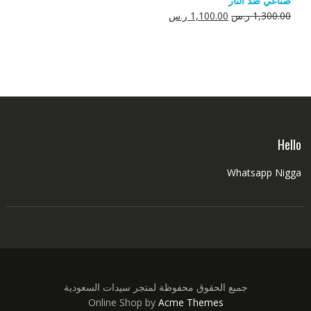
صناعي ضد النار
550.00 ر.س.
350.00 ر.س.
السعر
السعر
1,300.00
ر.س
1,100.00
ر.س
الأصلي
الحالي
هو:
هو:
1,300.00 ر.س.
1,100.00 ر.س.
Hello
Whatsapp Nigga
جميع الحقوق محفوظة لمتجر سيدات السعودية
Online Shop by
Acme Themes