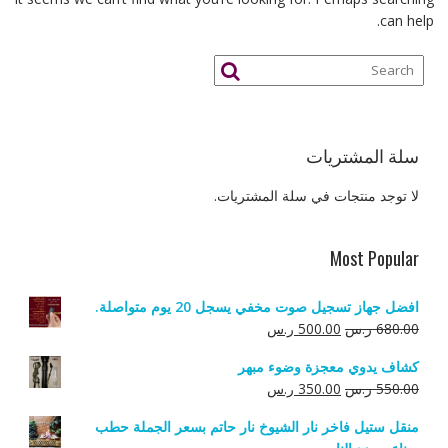
can help.
سلة المشتريات
لا توجد منتجات في سلة المشتريات.
Most Popular
افضل جهاز تسجيل صوت مخفي يسجل 20 يوم متواصلة.
السعر
السعر
680.00
ر.س
500.00
ر.س
الأصلي
الحالي
كشاف يدوي معجزة وضوء مبهر
هو:
هو:
السعر
السعر
550.00
ر.س
350.00
ر.س
680.00 ر.س.
500.00 ر.س.
الأصلي
الحالي
منقل ستيل فاخر نار الشيوخ نار حاتم بسعر الجملة حطب
هو:
هو: