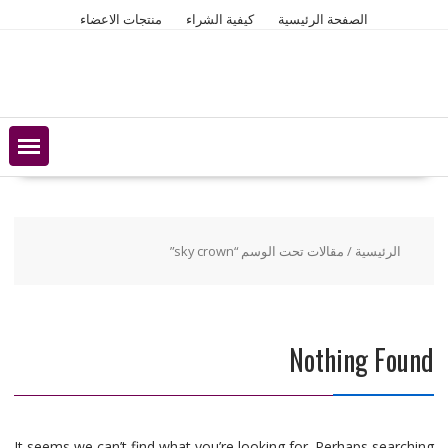
Ski
الصفحة الرئيسية
كيفية الشراء
منتجات الاعضاء
t
conten
الرئيسية
/ مقالات تحت الوسم “sky crown”
Nothing Found
It seems we can’t find what you’re looking for. Perhaps searching