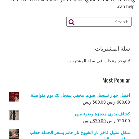
can help.
سلة المشتريات
لا توجد منتجات في سلة المشتريات.
Most Popular
افضل جهاز تسجيل صوت مخفي يسجل 20 يوم متواصلة.
السعر
السعر
680.00
ر.س
500.00
ر.س
الأصلي
الحالي
كشاف يدوي معجزة وضوء مبهر
هو:
هو:
السعر
السعر
550.00
ر.س
350.00
ر.س
680.00 ر.س.
500.00 ر.س.
الأصلي
الحالي
منقل ستيل فاخر نار الشيوخ نار حاتم بسعر الجملة حطب
هو:
هو: