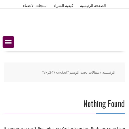
Ski
الصفحة الرئيسية
كيفية الشراء
منتجات الاعضاء
t
conten
الرئيسية
/ مقالات تحت الوسم “sky247 cricket”
Nothing Found
It seems we can’t find what you’re looking for. Perhaps searching