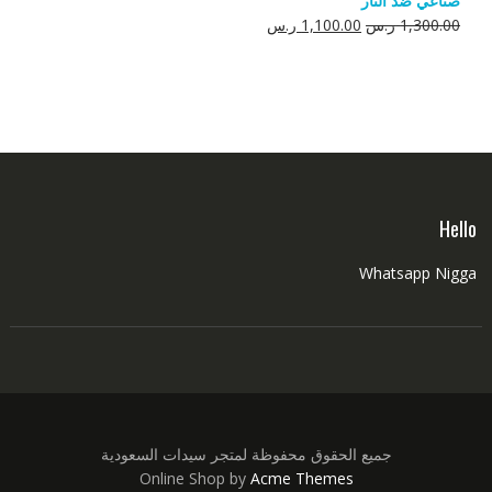
صناعي ضد النار
550.00 ر.س.
350.00 ر.س.
السعر
السعر
1,300.00
ر.س
1,100.00
ر.س
الأصلي
الحالي
هو:
هو:
1,300.00 ر.س.
1,100.00 ر.س.
Hello
Whatsapp Nigga
جميع الحقوق محفوظة لمتجر سيدات السعودية
Online Shop by
Acme Themes