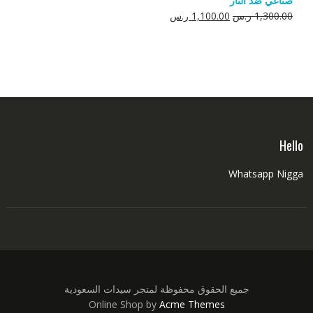
صناعي ضد النار
550.00 ر.س.
350.00 ر.س.
السعر
السعر
1,300.00
ر.س
1,100.00
ر.س
الأصلي
الحالي
هو:
هو:
1,300.00 ر.س.
1,100.00 ر.س.
Hello
Whatsapp Nigga
جميع الحقوق محفوظة لمتجر سيدات السعودية
Online Shop by
Acme Themes