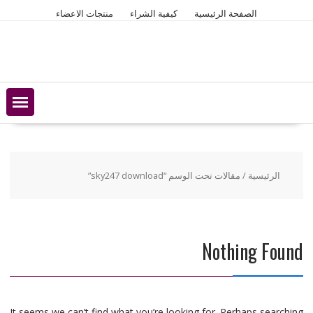
Ski
الصفحة الرئيسية
كيفية الشراء
منتجات الاعضاء
t
conten
الرئيسية
/ مقالات تحت الوسم “sky247 download”
Nothing Found
It seems we can’t find what you’re looking for. Perhaps searching