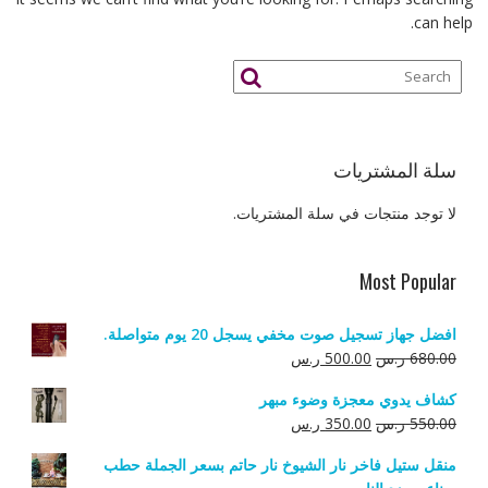
can help.
سلة المشتريات
لا توجد منتجات في سلة المشتريات.
Most Popular
افضل جهاز تسجيل صوت مخفي يسجل 20 يوم متواصلة.
السعر
السعر
680.00
ر.س
500.00
ر.س
الأصلي
الحالي
كشاف يدوي معجزة وضوء مبهر
هو:
هو:
السعر
السعر
550.00
ر.س
350.00
ر.س
680.00 ر.س.
500.00 ر.س.
الأصلي
الحالي
منقل ستيل فاخر نار الشيوخ نار حاتم بسعر الجملة حطب
هو:
هو: