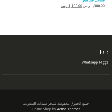
صناعي ضد النار
550.00 ر.س.
350.00 ر.س.
السعر
السعر
1,300.00
ر.س
1,100.00
ر.س
الأصلي
الحالي
هو:
هو:
1,300.00 ر.س.
1,100.00 ر.س.
Hello
Whatsapp Nigga
جميع الحقوق محفوظة لمتجر سيدات السعودية
Online Shop by
Acme Themes