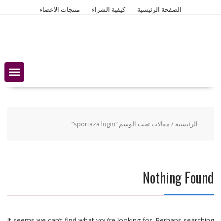
Ski
الصفحة الرئيسية
كيفية الشراء
منتجات الاعضاء
t
conten
الرئيسية
/ مقالات تحت الوسم “sportaza login”
Nothing Found
It seems we can’t find what you’re looking for. Perhaps searching