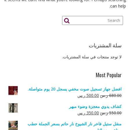
can help.
سلة المشتريات
لا توجد منتجات في سلة المشتريات.
Most Popular
افضل جهاز تسجيل صوت مخفي يسجل 20 يوم متواصلة.
السعر
السعر
680.00
ر.س
500.00
ر.س
الأصلي
الحالي
كشاف يدوي معجزة وضوء مبهر
هو:
هو:
السعر
السعر
550.00
ر.س
350.00
ر.س
680.00 ر.س.
500.00 ر.س.
الأصلي
الحالي
منقل ستيل فاخر نار الشيوخ نار حاتم بسعر الجملة حطب
هو:
هو: