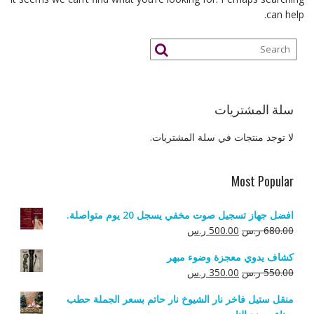
can help.
سلة المشتريات
لا توجد منتجات في سلة المشتريات.
Most Popular
افضل جهاز تسجيل صوت مخفي يسجل 20 يوم متواصلة.
السعر
السعر
680.00
ر.س
500.00
ر.س
الأصلي
الحالي
كشاف يدوي معجزة وضوء مبهر
هو:
هو:
السعر
السعر
550.00
ر.س
350.00
ر.س
680.00 ر.س.
500.00 ر.س.
الأصلي
الحالي
منقل ستيل فاخر نار الشيوخ نار حاتم بسعر الجملة حطب
هو:
هو: