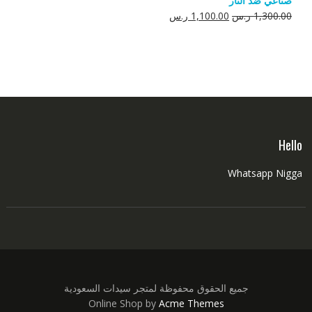
صناعي ضد النار
550.00 ر.س.
350.00 ر.س.
السعر
السعر
1,300.00
ر.س
1,100.00
ر.س
الأصلي
الحالي
هو:
هو:
1,300.00 ر.س.
1,100.00 ر.س.
Hello
Whatsapp Nigga
جميع الحقوق محفوظة لمتجر سيدات السعودية
Online Shop by
Acme Themes