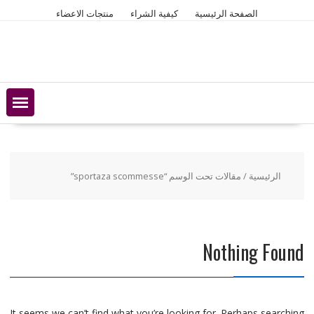
Ski
الصفحة الرئيسية
كيفية الشراء
منتجات الاعضاء
t
conten
الرئيسية
/ مقالات تحت الوسم “sportaza scommesse”
Nothing Found
It seems we can’t find what you’re looking for. Perhaps searching