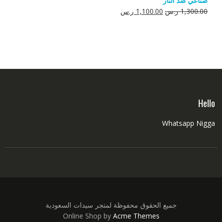
صناعي ضد النار
550.00 ر.س.
350.00 ر.س.
السعر
السعر
1,300.00
ر.س
1,100.00
ر.س
الأصلي
الحالي
هو:
هو:
1,300.00 ر.س.
1,100.00 ر.س.
Hello
Whatsapp Nigga
جميع الحقوق محفوظة لمتجر سيدات السعودية
Online Shop by
Acme Themes