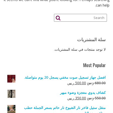
can help.
سلة المشتريات
لا توجد منتجات في سلة المشتريات.
Most Popular
افضل جهاز تسجيل صوت مخفي يسجل 20 يوم متواصلة.
السعر
السعر
680.00
ر.س
500.00
ر.س
الأصلي
الحالي
كشاف يدوي معجزة وضوء مبهر
هو:
هو:
السعر
السعر
550.00
ر.س
350.00
ر.س
680.00 ر.س.
500.00 ر.س.
الأصلي
الحالي
منقل ستيل فاخر نار الشيوخ نار حاتم بسعر الجملة حطب
هو:
هو: