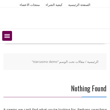
Ski
الصفحة الرئيسية
كيفية الشراء
منتجات الاعضاء
t
conten
الرئيسية
/ مقالات تحت الوسم “starcasino demo”
Nothing Found
It seems we can’t find what you’re looking for. Perhaps searching