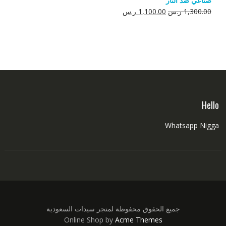
صناعي ضد النار
550.00 ر.س.
350.00 ر.س.
السعر
السعر
1,300.00
ر.س
1,100.00
ر.س
الأصلي
الحالي
هو:
هو:
1,300.00 ر.س.
1,100.00 ر.س.
Hello
Whatsapp Nigga
جميع الحقوق محفوظة لمتجر سيدات السعودية
Online Shop by
Acme Themes