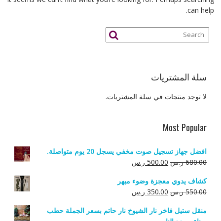
can help.
سلة المشتريات
لا توجد منتجات في سلة المشتريات.
Most Popular
افضل جهاز تسجيل صوت مخفي يسجل 20 يوم متواصلة.
السعر
السعر
680.00
ر.س
500.00
ر.س
الأصلي
الحالي
كشاف يدوي معجزة وضوء مبهر
هو:
هو:
السعر
السعر
550.00
ر.س
350.00
ر.س
680.00 ر.س.
500.00 ر.س.
الأصلي
الحالي
منقل ستيل فاخر نار الشيوخ نار حاتم بسعر الجملة حطب
هو:
هو: