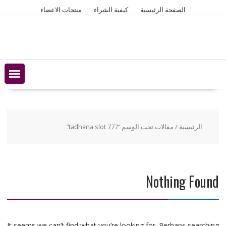
Ski
الصفحة الرئيسية
كيفية الشراء
منتجات الاعضاء
t
conten
الرئيسية
/ مقالات تحت الوسم “tadhana slot 777”
Nothing Found
It seems we can’t find what you’re looking for. Perhaps searching