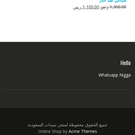
صناعي ضد النار
550.00 ر.س.
350.00 ر.س.
السعر
السعر
1,300.00
ر.س
1,100.00
ر.س
الأصلي
الحالي
هو:
هو:
1,300.00 ر.س.
1,100.00 ر.س.
Hello
Whatsapp Nigga
جميع الحقوق محفوظة لمتجر سيدات السعودية
Online Shop by
Acme Themes