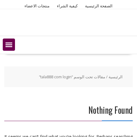
Ski
الصفحة الرئيسية
كيفية الشراء
منتجات الاعضاء
t
conten
الرئيسية
/ مقالات تحت الوسم “tala888 com login”
Nothing Found
It seems we can’t find what you’re looking for. Perhaps searching