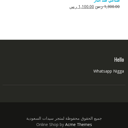
صناعي ضد النار
550.00 ر.س.
350.00 ر.س.
السعر
السعر
1,300.00
ر.س
1,100.00
ر.س
الأصلي
الحالي
هو:
هو:
1,300.00 ر.س.
1,100.00 ر.س.
Hello
Whatsapp Nigga
جميع الحقوق محفوظة لمتجر سيدات السعودية
Online Shop by
Acme Themes