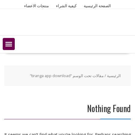
Ski
الصفحة الرئيسية
كيفية الشراء
منتجات الاعضاء
t
conten
الرئيسية
/ مقالات تحت الوسم “tiranga app download”
Nothing Found
It seems we can’t find what you’re looking for. Perhaps searching