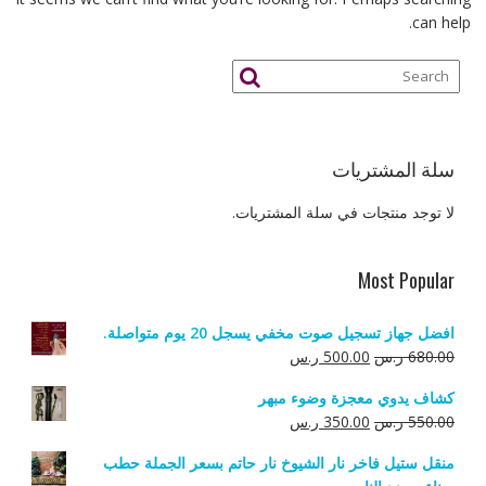
can help.
سلة المشتريات
لا توجد منتجات في سلة المشتريات.
Most Popular
افضل جهاز تسجيل صوت مخفي يسجل 20 يوم متواصلة.
السعر
السعر
680.00
ر.س
500.00
ر.س
الأصلي
الحالي
كشاف يدوي معجزة وضوء مبهر
هو:
هو:
السعر
السعر
550.00
ر.س
350.00
ر.س
680.00 ر.س.
500.00 ر.س.
الأصلي
الحالي
منقل ستيل فاخر نار الشيوخ نار حاتم بسعر الجملة حطب
هو:
هو: