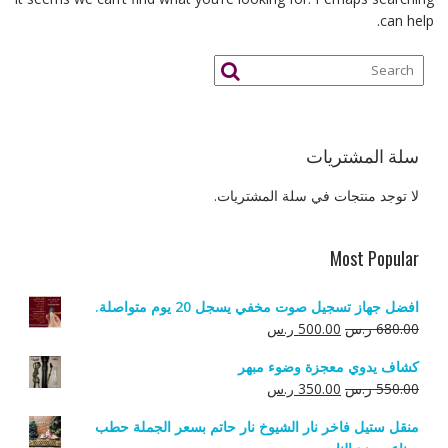
can help.
سلة المشتريات
لا توجد منتجات في سلة المشتريات.
Most Popular
افضل جهاز تسجيل صوت مخفي يسجل 20 يوم متواصلة.
السعر
السعر
680.00
ر.س
500.00
ر.س
الأصلي
الحالي
كشاف يدوي معجزة وضوء مبهر
هو:
هو:
السعر
السعر
550.00
ر.س
350.00
ر.س
680.00 ر.س.
500.00 ر.س.
الأصلي
الحالي
منقل ستيل فاخر نار الشيوخ نار حاتم بسعر الجملة حطب
هو:
هو: