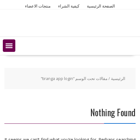
Ski
الصفحة الرئيسية
كيفية الشراء
منتجات الاعضاء
t
conten
الرئيسية
/ مقالات تحت الوسم “tiranga app login”
Nothing Found
It seems we can’t find what you’re looking for. Perhaps searching