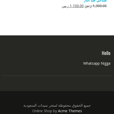
صناعي ضد النار
550.00 ر.س.
350.00 ر.س.
السعر
السعر
1,300.00
ر.س
1,100.00
ر.س
الأصلي
الحالي
هو:
هو:
1,300.00 ر.س.
1,100.00 ر.س.
Hello
Whatsapp Nigga
جميع الحقوق محفوظة لمتجر سيدات السعودية
Online Shop by
Acme Themes