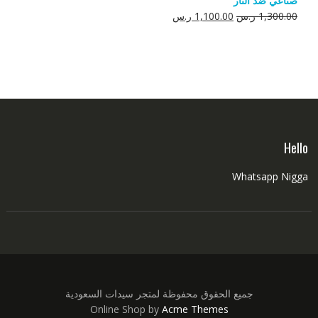
صناعي ضد النار
550.00 ر.س.
350.00 ر.س.
السعر
السعر
1,300.00
ر.س
1,100.00
ر.س
الأصلي
الحالي
هو:
هو:
1,300.00 ر.س.
1,100.00 ر.س.
Hello
Whatsapp Nigga
جميع الحقوق محفوظة لمتجر سيدات السعودية
Online Shop by
Acme Themes