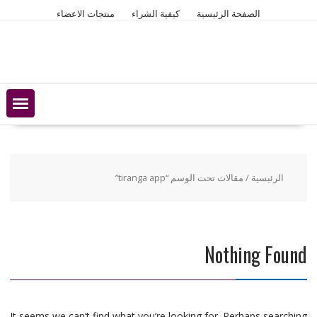
Ski
الصفحة الرئيسية
كيفية الشراء
منتجات الاعضاء
t
conten
الرئيسية
/ مقالات تحت الوسم “tiranga app”
Nothing Found
It seems we can’t find what you’re looking for. Perhaps searching