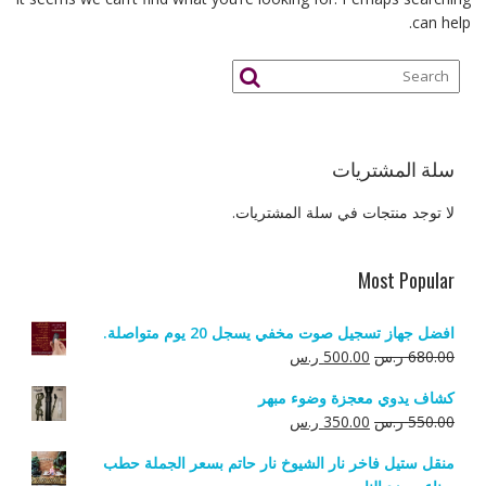
can help.
سلة المشتريات
لا توجد منتجات في سلة المشتريات.
Most Popular
افضل جهاز تسجيل صوت مخفي يسجل 20 يوم متواصلة.
السعر
السعر
680.00
ر.س
500.00
ر.س
الأصلي
الحالي
كشاف يدوي معجزة وضوء مبهر
هو:
هو:
السعر
السعر
550.00
ر.س
350.00
ر.س
680.00 ر.س.
500.00 ر.س.
الأصلي
الحالي
منقل ستيل فاخر نار الشيوخ نار حاتم بسعر الجملة حطب
هو:
هو: