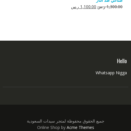
صناعي ضد النار
550.00 ر.س.
350.00 ر.س.
السعر
السعر
1,300.00
ر.س
1,100.00
ر.س
الأصلي
الحالي
هو:
هو:
1,300.00 ر.س.
1,100.00 ر.س.
Hello
Whatsapp Nigga
جميع الحقوق محفوظة لمتجر سيدات السعودية
Online Shop by
Acme Themes