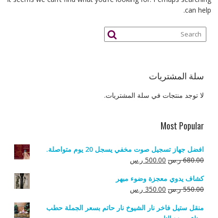
can help.
سلة المشتريات
لا توجد منتجات في سلة المشتريات.
Most Popular
افضل جهاز تسجيل صوت مخفي يسجل 20 يوم متواصلة.
السعر
السعر
680.00
ر.س
500.00
ر.س
الأصلي
الحالي
كشاف يدوي معجزة وضوء مبهر
هو:
هو:
السعر
السعر
550.00
ر.س
350.00
ر.س
680.00 ر.س.
500.00 ر.س.
الأصلي
الحالي
منقل ستيل فاخر نار الشيوخ نار حاتم بسعر الجملة حطب
هو:
هو: