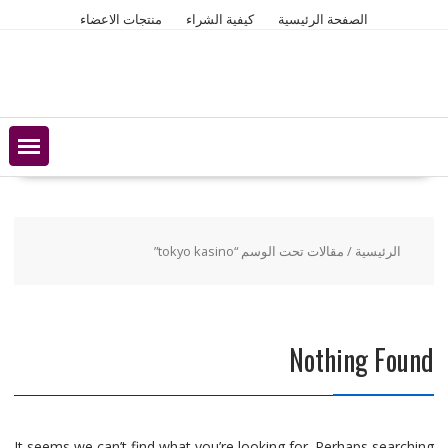
Ski
الصفحة الرئيسية
كيفية الشراء
منتجات الاعضاء
t
conten
الرئيسية
/ مقالات تحت الوسم “tokyo kasino”
Nothing Found
It seems we can’t find what you’re looking for. Perhaps searching