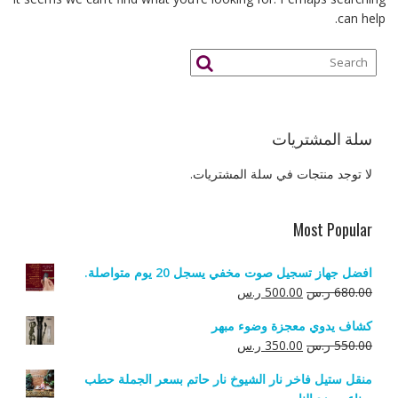
can help.
سلة المشتريات
لا توجد منتجات في سلة المشتريات.
Most Popular
افضل جهاز تسجيل صوت مخفي يسجل 20 يوم متواصلة.
السعر
السعر
680.00
ر.س
500.00
ر.س
الأصلي
الحالي
كشاف يدوي معجزة وضوء مبهر
هو:
هو:
السعر
السعر
550.00
ر.س
350.00
ر.س
680.00 ر.س.
500.00 ر.س.
الأصلي
الحالي
منقل ستيل فاخر نار الشيوخ نار حاتم بسعر الجملة حطب
هو:
هو: