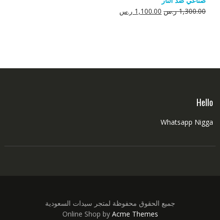
صناعي ضد النار
550.00 ر.س.
350.00 ر.س.
السعر
السعر
1,300.00
ر.س
1,100.00
ر.س
الأصلي
الحالي
هو:
هو:
1,300.00 ر.س.
1,100.00 ر.س.
Hello
Whatsapp Nigga
جميع الحقوق محفوظة لمتجر سيدات السعودية
Online Shop by
Acme Themes