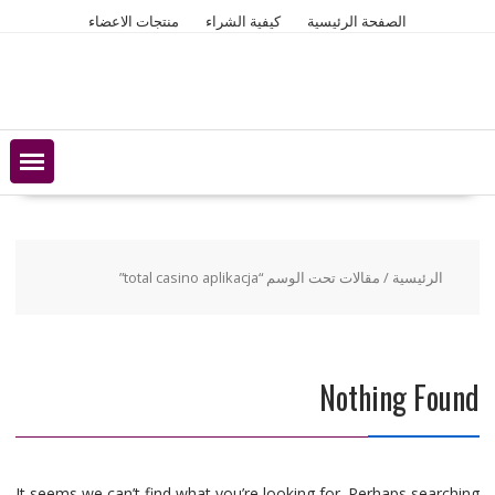
Ski
الصفحة الرئيسية
كيفية الشراء
منتجات الاعضاء
t
conten
الرئيسية
/ مقالات تحت الوسم “total casino aplikacja”
Nothing Found
It seems we can’t find what you’re looking for. Perhaps searching