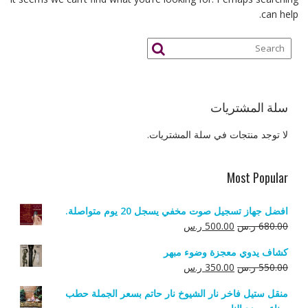
can help.
سلة المشتريات
لا توجد منتجات في سلة المشتريات.
Most Popular
افضل جهاز تسجيل صوت مخفي يسجل 20 يوم متواصلة.
السعر
السعر
680.00
ر.س
500.00
ر.س
الأصلي
الحالي
كشاف يدوي معجزة وضوء مبهر
هو:
هو:
السعر
السعر
550.00
ر.س
350.00
ر.س
680.00 ر.س.
500.00 ر.س.
الأصلي
الحالي
منقل ستيل فاخر نار الشيوخ نار حاتم بسعر الجملة حطب
هو:
هو: