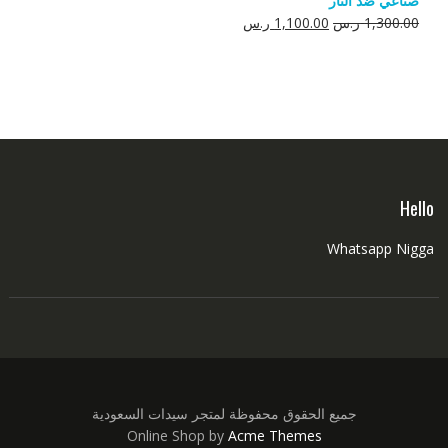
صناعي ضد النار
550.00 ر.س.
350.00 ر.س.
السعر
السعر
1,300.00
ر.س
1,100.00
ر.س
الأصلي
الحالي
هو:
هو:
1,300.00 ر.س.
1,100.00 ر.س.
Hello
Whatsapp Nigga
جميع الحقوق محفوظة لمتجر سيدات السعودية
Online Shop by
Acme Themes