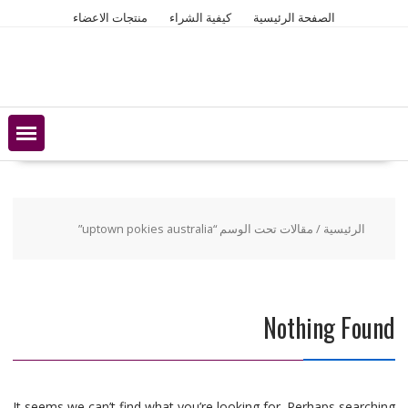
Ski
الصفحة الرئيسية
كيفية الشراء
منتجات الاعضاء
t
conten
الرئيسية
/ مقالات تحت الوسم “uptown pokies australia”
Nothing Found
It seems we can’t find what you’re looking for. Perhaps searching