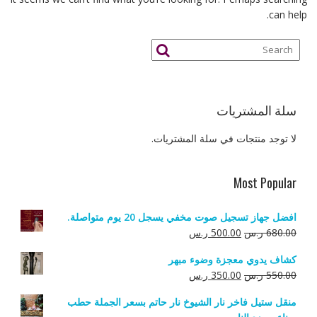
can help.
سلة المشتريات
لا توجد منتجات في سلة المشتريات.
Most Popular
افضل جهاز تسجيل صوت مخفي يسجل 20 يوم متواصلة.
السعر
السعر
680.00
ر.س
500.00
ر.س
الأصلي
الحالي
كشاف يدوي معجزة وضوء مبهر
هو:
هو:
السعر
السعر
550.00
ر.س
350.00
ر.س
680.00 ر.س.
500.00 ر.س.
الأصلي
الحالي
منقل ستيل فاخر نار الشيوخ نار حاتم بسعر الجملة حطب
هو:
هو: