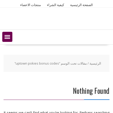
Ski
الصفحة الرئيسية
كيفية الشراء
منتجات الاعضاء
t
conten
الرئيسية
/ مقالات تحت الوسم “uptown pokies bonus codes”
Nothing Found
It seems we can’t find what you’re looking for. Perhaps searching