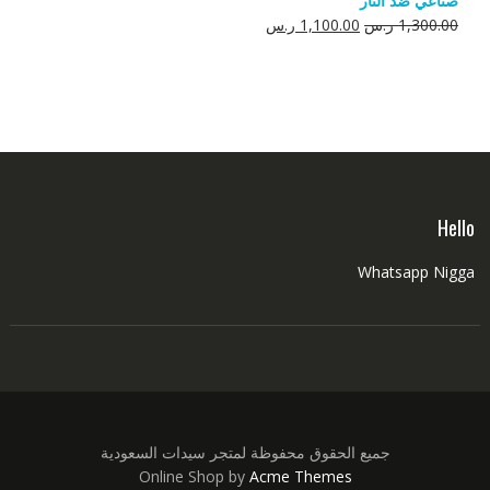
صناعي ضد النار
550.00 ر.س.
350.00 ر.س.
السعر
السعر
1,300.00
ر.س
1,100.00
ر.س
الأصلي
الحالي
هو:
هو:
1,300.00 ر.س.
1,100.00 ر.س.
Hello
Whatsapp Nigga
جميع الحقوق محفوظة لمتجر سيدات السعودية
Online Shop by
Acme Themes