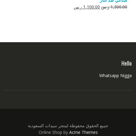
صناعي ضد النار
550.00 ر.س.
350.00 ر.س.
السعر
السعر
1,300.00
ر.س
1,100.00
ر.س
الأصلي
الحالي
هو:
هو:
1,300.00 ر.س.
1,100.00 ر.س.
Hello
Whatsapp Nigga
جميع الحقوق محفوظة لمتجر سيدات السعودية
Online Shop by
Acme Themes