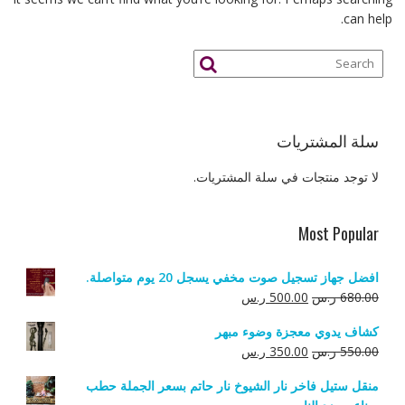
can help.
سلة المشتريات
لا توجد منتجات في سلة المشتريات.
Most Popular
افضل جهاز تسجيل صوت مخفي يسجل 20 يوم متواصلة.
السعر
السعر
680.00
ر.س
500.00
ر.س
الأصلي
الحالي
كشاف يدوي معجزة وضوء مبهر
هو:
هو:
السعر
السعر
550.00
ر.س
350.00
ر.س
680.00 ر.س.
500.00 ر.س.
الأصلي
الحالي
منقل ستيل فاخر نار الشيوخ نار حاتم بسعر الجملة حطب
هو:
هو: