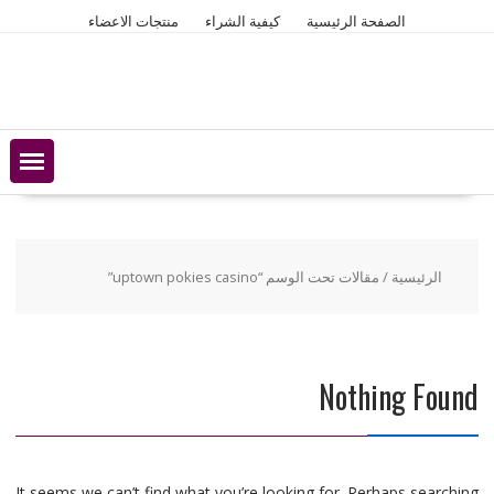
Ski
الصفحة الرئيسية
كيفية الشراء
منتجات الاعضاء
t
conten
الرئيسية
/ مقالات تحت الوسم “uptown pokies casino”
Nothing Found
It seems we can’t find what you’re looking for. Perhaps searching