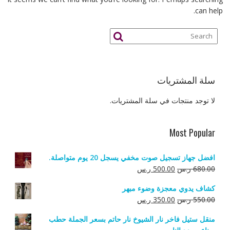
can help.
سلة المشتريات
لا توجد منتجات في سلة المشتريات.
Most Popular
افضل جهاز تسجيل صوت مخفي يسجل 20 يوم متواصلة.
السعر
السعر
680.00
ر.س
500.00
ر.س
الأصلي
الحالي
كشاف يدوي معجزة وضوء مبهر
هو:
هو:
السعر
السعر
550.00
ر.س
350.00
ر.س
680.00 ر.س.
500.00 ر.س.
الأصلي
الحالي
منقل ستيل فاخر نار الشيوخ نار حاتم بسعر الجملة حطب
هو:
هو: