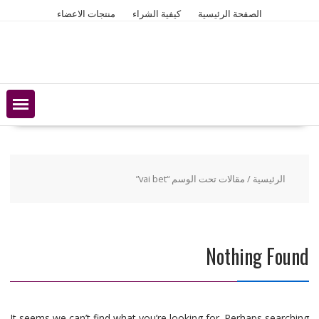
Ski
الصفحة الرئيسية
كيفية الشراء
منتجات الاعضاء
t
conten
الرئيسية
/ مقالات تحت الوسم “vai bet”
Nothing Found
It seems we can’t find what you’re looking for. Perhaps searching