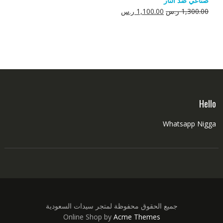
صناعي ضد النار
550.00 ر.س.
350.00 ر.س.
السعر
السعر
1,300.00
ر.س
1,100.00
ر.س
الأصلي
الحالي
هو:
هو:
1,300.00 ر.س.
1,100.00 ر.س.
Hello
Whatsapp Nigga
جميع الحقوق محفوظة لمتجر سيدات السعودية
Online Shop by
Acme Themes