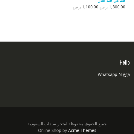
صناعي ضد النار
550.00 ر.س.
350.00 ر.س.
السعر
السعر
1,300.00
ر.س
1,100.00
ر.س
الأصلي
الحالي
هو:
هو:
1,300.00 ر.س.
1,100.00 ر.س.
Hello
Whatsapp Nigga
جميع الحقوق محفوظة لمتجر سيدات السعودية
Online Shop by
Acme Themes