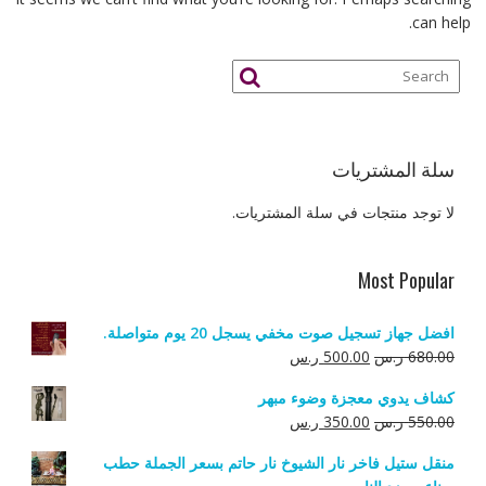
can help.
سلة المشتريات
لا توجد منتجات في سلة المشتريات.
Most Popular
افضل جهاز تسجيل صوت مخفي يسجل 20 يوم متواصلة.
السعر
السعر
680.00
ر.س
500.00
ر.س
الأصلي
الحالي
كشاف يدوي معجزة وضوء مبهر
هو:
هو:
السعر
السعر
550.00
ر.س
350.00
ر.س
680.00 ر.س.
500.00 ر.س.
الأصلي
الحالي
منقل ستيل فاخر نار الشيوخ نار حاتم بسعر الجملة حطب
هو:
هو: