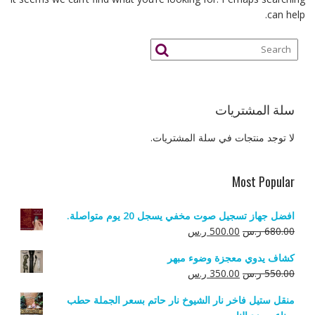
can help.
سلة المشتريات
لا توجد منتجات في سلة المشتريات.
Most Popular
افضل جهاز تسجيل صوت مخفي يسجل 20 يوم متواصلة.
السعر
السعر
680.00
ر.س
500.00
ر.س
الأصلي
الحالي
كشاف يدوي معجزة وضوء مبهر
هو:
هو:
السعر
السعر
550.00
ر.س
350.00
ر.س
680.00 ر.س.
500.00 ر.س.
الأصلي
الحالي
منقل ستيل فاخر نار الشيوخ نار حاتم بسعر الجملة حطب
هو:
هو: