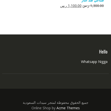
صناعي ضد النار
550.00 ر.س.
350.00 ر.س.
السعر
السعر
1,300.00
ر.س
1,100.00
ر.س
الأصلي
الحالي
هو:
هو:
1,300.00 ر.س.
1,100.00 ر.س.
Hello
Whatsapp Nigga
جميع الحقوق محفوظة لمتجر سيدات السعودية
Online Shop by
Acme Themes