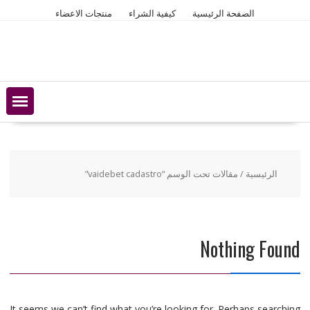
Ski
الصفحة الرئيسية
كيفية الشراء
منتجات الاعضاء
t
conten
الرئيسية
/ مقالات تحت الوسم “vaidebet cadastro”
Nothing Found
It seems we can’t find what you’re looking for. Perhaps searching