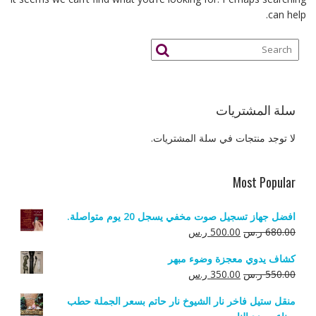
can help.
سلة المشتريات
لا توجد منتجات في سلة المشتريات.
Most Popular
افضل جهاز تسجيل صوت مخفي يسجل 20 يوم متواصلة.
السعر
السعر
680.00
ر.س
500.00
ر.س
الأصلي
الحالي
كشاف يدوي معجزة وضوء مبهر
هو:
هو:
السعر
السعر
550.00
ر.س
350.00
ر.س
680.00 ر.س.
500.00 ر.س.
الأصلي
الحالي
منقل ستيل فاخر نار الشيوخ نار حاتم بسعر الجملة حطب
هو:
هو: