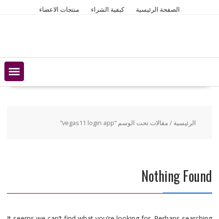
Ski
الصفحة الرئيسية
كيفية الشراء
منتجات الاعضاء
t
conten
الرئيسية
/ مقالات تحت الوسم “vegas11 login app”
Nothing Found
It seems we can’t find what you’re looking for. Perhaps searching