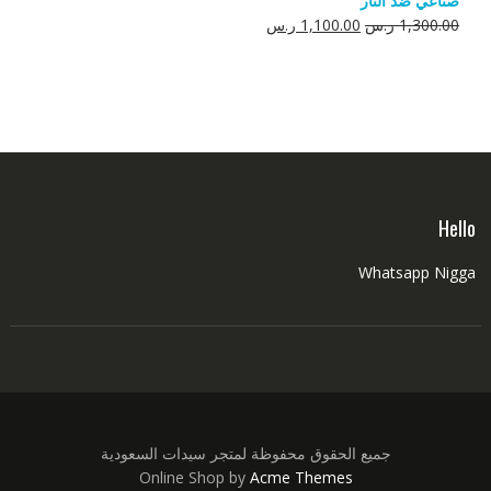
صناعي ضد النار
550.00 ر.س.
350.00 ر.س.
السعر
السعر
1,300.00
ر.س
1,100.00
ر.س
الأصلي
الحالي
هو:
هو:
1,300.00 ر.س.
1,100.00 ر.س.
Hello
Whatsapp Nigga
جميع الحقوق محفوظة لمتجر سيدات السعودية
Online Shop by
Acme Themes