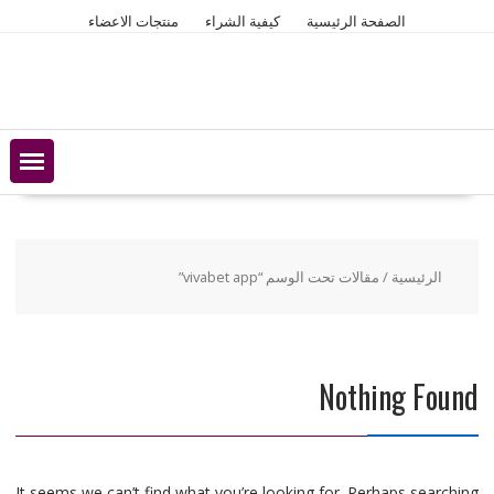
Ski
الصفحة الرئيسية
كيفية الشراء
منتجات الاعضاء
t
conten
الرئيسية
/ مقالات تحت الوسم “vivabet app”
Nothing Found
It seems we can’t find what you’re looking for. Perhaps searching