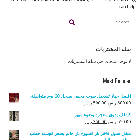
can help.
سلة المشتريات
لا توجد منتجات في سلة المشتريات.
Most Popular
افضل جهاز تسجيل صوت مخفي يسجل 20 يوم متواصلة.
السعر
السعر
680.00
ر.س
500.00
ر.س
الأصلي
الحالي
كشاف يدوي معجزة وضوء مبهر
هو:
هو:
السعر
السعر
550.00
ر.س
350.00
ر.س
680.00 ر.س.
500.00 ر.س.
الأصلي
الحالي
منقل ستيل فاخر نار الشيوخ نار حاتم بسعر الجملة حطب
هو:
هو: