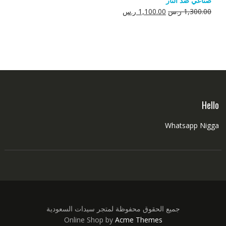
صناعي ضد النار
550.00 ر.س.
350.00 ر.س.
السعر
السعر
1,300.00
ر.س
1,100.00
ر.س
الأصلي
الحالي
هو:
هو:
1,300.00 ر.س.
1,100.00 ر.س.
Hello
Whatsapp Nigga
جميع الحقوق محفوظة لمتجر سيدات السعودية
Online Shop by
Acme Themes