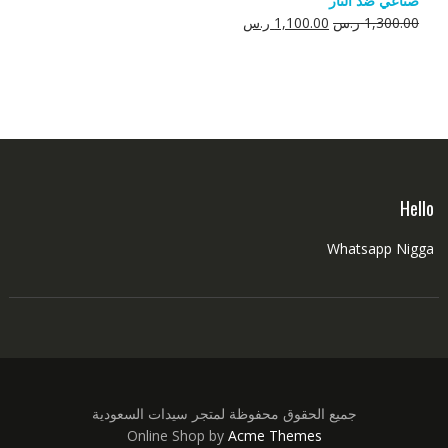
صناعي ضد النار
550.00 ر.س.
350.00 ر.س.
السعر
السعر
1,300.00
ر.س
1,100.00
ر.س
الأصلي
الحالي
هو:
هو:
1,300.00 ر.س.
1,100.00 ر.س.
Hello
Whatsapp Nigga
جميع الحقوق محفوظة لمتجر سيدات السعودية
Online Shop by
Acme Themes