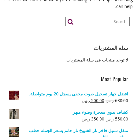
can help.
سلة المشتريات
لا توجد منتجات في سلة المشتريات.
Most Popular
افضل جهاز تسجيل صوت مخفي يسجل 20 يوم متواصلة.
السعر
السعر
680.00
ر.س
500.00
ر.س
الأصلي
الحالي
كشاف يدوي معجزة وضوء مبهر
هو:
هو:
السعر
السعر
550.00
ر.س
350.00
ر.س
680.00 ر.س.
500.00 ر.س.
الأصلي
الحالي
منقل ستيل فاخر نار الشيوخ نار حاتم بسعر الجملة حطب
هو:
هو: