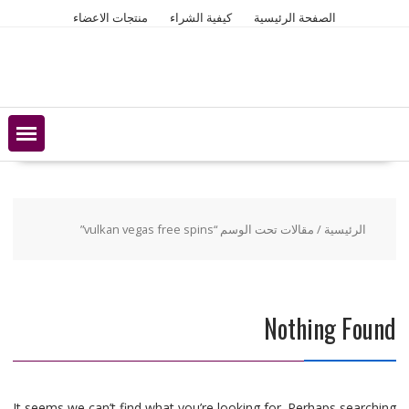
Ski
الصفحة الرئيسية
كيفية الشراء
منتجات الاعضاء
t
conten
الرئيسية
/ مقالات تحت الوسم “vulkan vegas free spins”
Nothing Found
It seems we can’t find what you’re looking for. Perhaps searching