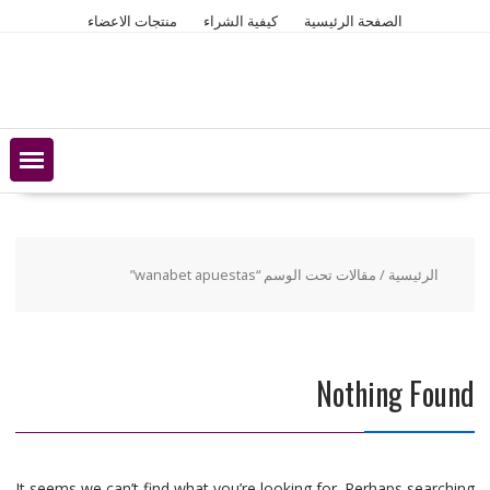
Ski
الصفحة الرئيسية
كيفية الشراء
منتجات الاعضاء
t
conten
الرئيسية
/ مقالات تحت الوسم “wanabet apuestas”
Nothing Found
It seems we can’t find what you’re looking for. Perhaps searching