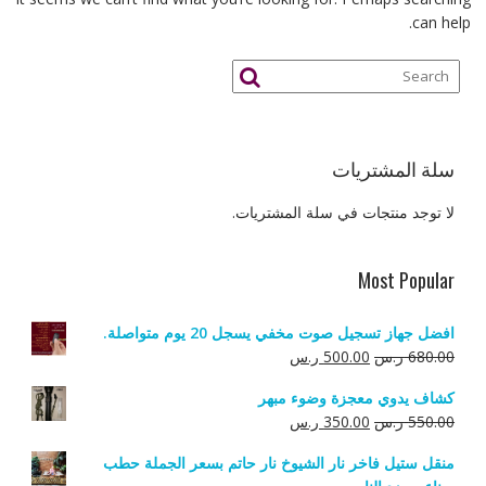
can help.
سلة المشتريات
لا توجد منتجات في سلة المشتريات.
Most Popular
افضل جهاز تسجيل صوت مخفي يسجل 20 يوم متواصلة.
السعر
السعر
680.00
ر.س
500.00
ر.س
الأصلي
الحالي
كشاف يدوي معجزة وضوء مبهر
هو:
هو:
السعر
السعر
550.00
ر.س
350.00
ر.س
680.00 ر.س.
500.00 ر.س.
الأصلي
الحالي
منقل ستيل فاخر نار الشيوخ نار حاتم بسعر الجملة حطب
هو:
هو: