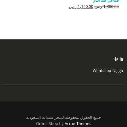
صناعي ضد النار
550.00 ر.س.
350.00 ر.س.
السعر
السعر
1,300.00
ر.س
1,100.00
ر.س
الأصلي
الحالي
هو:
هو:
1,300.00 ر.س.
1,100.00 ر.س.
Hello
Whatsapp Nigga
جميع الحقوق محفوظة لمتجر سيدات السعودية
Online Shop by
Acme Themes