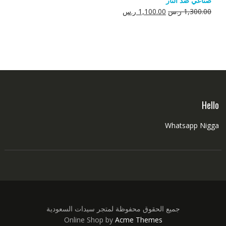
صناعي ضد النار
550.00 ر.س.
350.00 ر.س.
السعر
السعر
1,300.00
ر.س
1,100.00
ر.س
الأصلي
الحالي
هو:
هو:
1,300.00 ر.س.
1,100.00 ر.س.
Hello
Whatsapp Nigga
جميع الحقوق محفوظة لمتجر سيدات السعودية
Online Shop by
Acme Themes