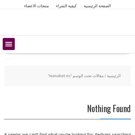
Ski
الصفحة الرئيسية
كيفية الشراء
منتجات الاعضاء
t
conten
الرئيسية
/ مقالات تحت الوسم “wanabet es”
Nothing Found
It seems we can’t find what you’re looking for. Perhaps searching