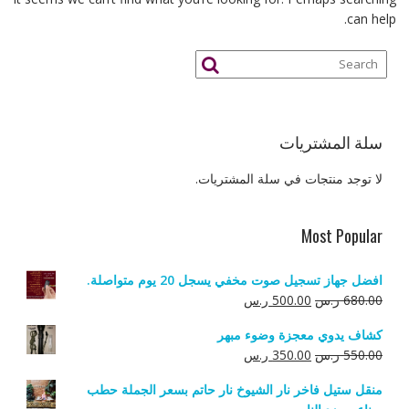
can help.
سلة المشتريات
لا توجد منتجات في سلة المشتريات.
Most Popular
افضل جهاز تسجيل صوت مخفي يسجل 20 يوم متواصلة.
السعر
السعر
680.00
ر.س
500.00
ر.س
الأصلي
الحالي
كشاف يدوي معجزة وضوء مبهر
هو:
هو:
السعر
السعر
550.00
ر.س
350.00
ر.س
680.00 ر.س.
500.00 ر.س.
الأصلي
الحالي
منقل ستيل فاخر نار الشيوخ نار حاتم بسعر الجملة حطب
هو:
هو: