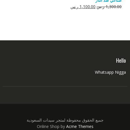
صناعي ضد النار
550.00 ر.س.
350.00 ر.س.
السعر
السعر
1,300.00
ر.س
1,100.00
ر.س
الأصلي
الحالي
هو:
هو:
1,300.00 ر.س.
1,100.00 ر.س.
Hello
Whatsapp Nigga
جميع الحقوق محفوظة لمتجر سيدات السعودية
Online Shop by
Acme Themes