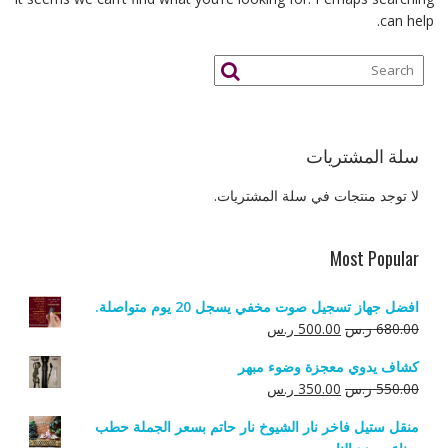
can help.
سلة المشتريات
لا توجد منتجات في سلة المشتريات.
Most Popular
افضل جهاز تسجيل صوت مخفي يسجل 20 يوم متواصلة.
السعر
السعر
680.00
ر.س
500.00
ر.س
الأصلي
الحالي
كشاف يدوي معجزة وضوء مبهر
هو:
هو:
السعر
السعر
550.00
ر.س
350.00
ر.س
680.00 ر.س.
500.00 ر.س.
الأصلي
الحالي
منقل ستيل فاخر نار الشيوخ نار حاتم بسعر الجملة حطب
هو:
هو: