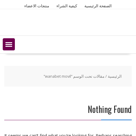
Ski
الصفحة الرئيسية
كيفية الشراء
منتجات الاعضاء
t
conten
الرئيسية
/ مقالات تحت الوسم “wanabet movil”
Nothing Found
It seems we can’t find what you’re looking for. Perhaps searching