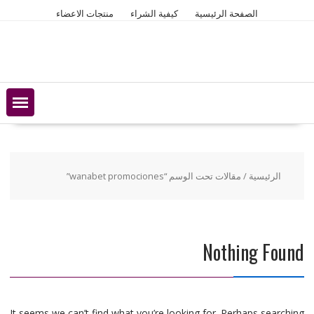
Ski
الصفحة الرئيسية
كيفية الشراء
منتجات الاعضاء
t
conten
الرئيسية
/ مقالات تحت الوسم “wanabet promociones”
Nothing Found
It seems we can’t find what you’re looking for. Perhaps searching