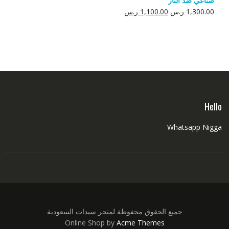
صناعي ضد النار
550.00 ر.س.
350.00 ر.س.
السعر
السعر
1,300.00
ر.س
1,100.00
ر.س
الأصلي
الحالي
هو:
هو:
1,300.00 ر.س.
1,100.00 ر.س.
Hello
Whatsapp Nigga
جميع الحقوق محفوظة لمتجر سيدات السعودية
Online Shop by
Acme Themes