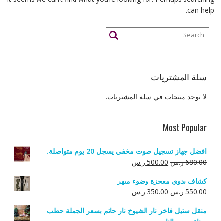
can help.
سلة المشتريات
لا توجد منتجات في سلة المشتريات.
Most Popular
افضل جهاز تسجيل صوت مخفي يسجل 20 يوم متواصلة.
السعر
السعر
680.00
ر.س
500.00
ر.س
الأصلي
الحالي
كشاف يدوي معجزة وضوء مبهر
هو:
هو:
السعر
السعر
550.00
ر.س
350.00
ر.س
680.00 ر.س.
500.00 ر.س.
الأصلي
الحالي
منقل ستيل فاخر نار الشيوخ نار حاتم بسعر الجملة حطب
هو:
هو: