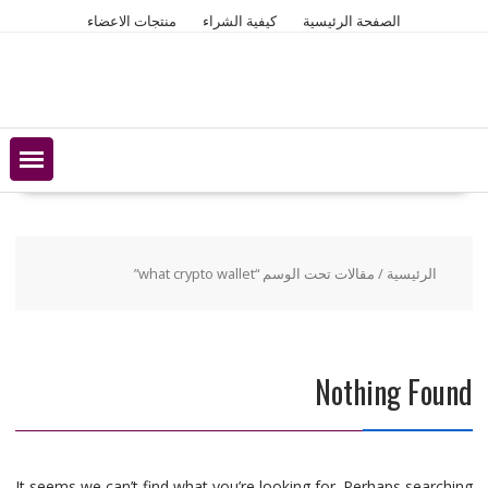
Ski
الصفحة الرئيسية
كيفية الشراء
منتجات الاعضاء
t
conten
الرئيسية
/ مقالات تحت الوسم “what crypto wallet”
Nothing Found
It seems we can’t find what you’re looking for. Perhaps searching