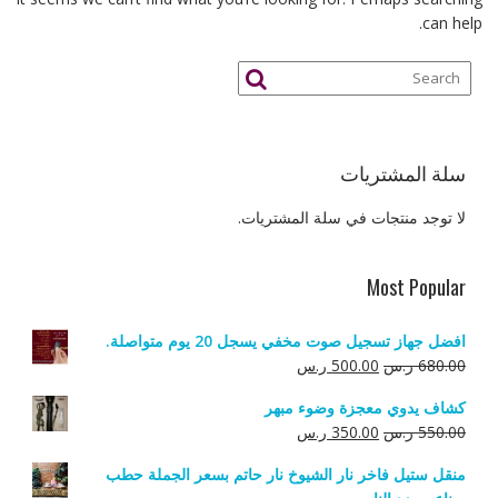
can help.
سلة المشتريات
لا توجد منتجات في سلة المشتريات.
Most Popular
افضل جهاز تسجيل صوت مخفي يسجل 20 يوم متواصلة.
السعر
السعر
680.00
ر.س
500.00
ر.س
الأصلي
الحالي
كشاف يدوي معجزة وضوء مبهر
هو:
هو:
السعر
السعر
550.00
ر.س
350.00
ر.س
680.00 ر.س.
500.00 ر.س.
الأصلي
الحالي
منقل ستيل فاخر نار الشيوخ نار حاتم بسعر الجملة حطب
هو:
هو: