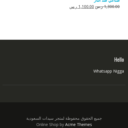
صناعي ضد النار
550.00 ر.س.
350.00 ر.س.
السعر
السعر
1,300.00
ر.س
1,100.00
ر.س
الأصلي
الحالي
هو:
هو:
1,300.00 ر.س.
1,100.00 ر.س.
Hello
Whatsapp Nigga
جميع الحقوق محفوظة لمتجر سيدات السعودية
Online Shop by
Acme Themes