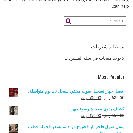
can help.
سلة المشتريات
لا توجد منتجات في سلة المشتريات.
Most Popular
افضل جهاز تسجيل صوت مخفي يسجل 20 يوم متواصلة.
السعر
السعر
680.00
ر.س
500.00
ر.س
الأصلي
الحالي
كشاف يدوي معجزة وضوء مبهر
هو:
هو:
السعر
السعر
550.00
ر.س
350.00
ر.س
680.00 ر.س.
500.00 ر.س.
الأصلي
الحالي
منقل ستيل فاخر نار الشيوخ نار حاتم بسعر الجملة حطب
هو:
هو: