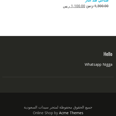
صناعي ضد النار
550.00 ر.س.
350.00 ر.س.
السعر
السعر
1,300.00
ر.س
1,100.00
ر.س
الأصلي
الحالي
هو:
هو:
1,300.00 ر.س.
1,100.00 ر.س.
Hello
Whatsapp Nigga
جميع الحقوق محفوظة لمتجر سيدات السعودية
Online Shop by
Acme Themes