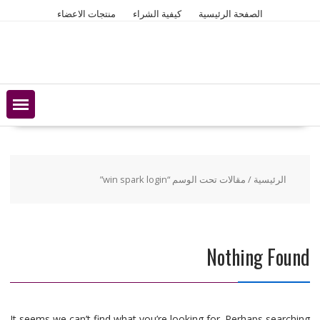
Ski
الصفحة الرئيسية
كيفية الشراء
منتجات الاعضاء
t
conten
الرئيسية
/ مقالات تحت الوسم “win spark login”
Nothing Found
It seems we can’t find what you’re looking for. Perhaps searching