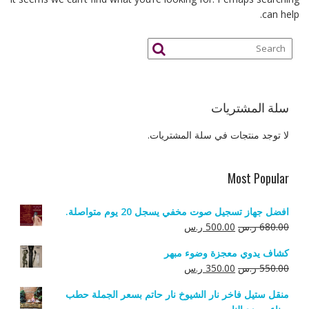
can help.
سلة المشتريات
لا توجد منتجات في سلة المشتريات.
Most Popular
افضل جهاز تسجيل صوت مخفي يسجل 20 يوم متواصلة.
السعر
السعر
680.00
ر.س
500.00
ر.س
الأصلي
الحالي
كشاف يدوي معجزة وضوء مبهر
هو:
هو:
السعر
السعر
550.00
ر.س
350.00
ر.س
680.00 ر.س.
500.00 ر.س.
الأصلي
الحالي
منقل ستيل فاخر نار الشيوخ نار حاتم بسعر الجملة حطب
هو:
هو: