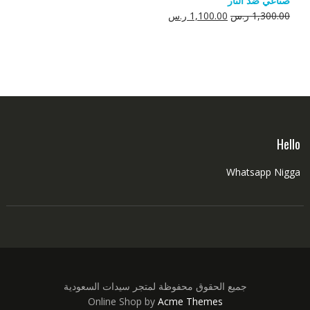
صناعي ضد النار
550.00 ر.س.
350.00 ر.س.
السعر
السعر
1,300.00
ر.س
1,100.00
ر.س
الأصلي
الحالي
هو:
هو:
1,300.00 ر.س.
1,100.00 ر.س.
Hello
Whatsapp Nigga
جميع الحقوق محفوظة لمتجر سيدات السعودية
Online Shop by
Acme Themes