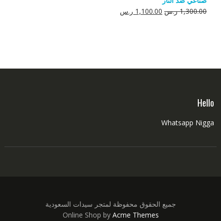
صناعي ضد النار
550.00 ر.س.
350.00 ر.س.
السعر
السعر
1,300.00
ر.س
1,100.00
ر.س
الأصلي
الحالي
هو:
هو:
1,300.00 ر.س.
1,100.00 ر.س.
Hello
Whatsapp Nigga
جميع الحقوق محفوظة لمتجر سيدات السعودية
Online Shop by
Acme Themes