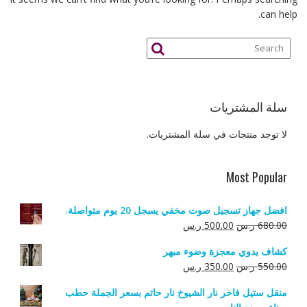
can help.
سلة المشتريات
لا توجد منتجات في سلة المشتريات.
Most Popular
افضل جهاز تسجيل صوت مخفي يسجل 20 يوم متواصلة.
السعر
السعر
680.00
ر.س
500.00
ر.س
الأصلي
الحالي
كشاف يدوي معجزة وضوء مبهر
هو:
هو:
السعر
السعر
550.00
ر.س
350.00
ر.س
680.00 ر.س.
500.00 ر.س.
الأصلي
الحالي
منقل ستيل فاخر نار الشيوخ نار حاتم بسعر الجملة حطب
هو:
هو: