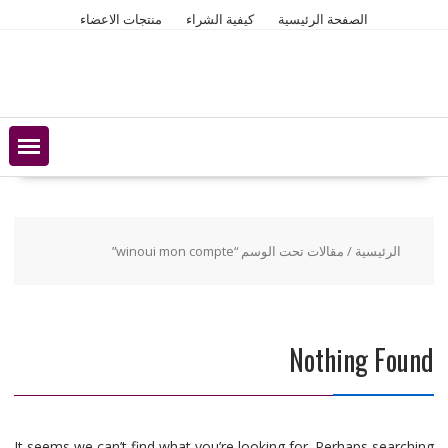
Ski
الصفحة الرئيسية
كيفية الشراء
منتجات الاعضاء
t
conten
الرئيسية
/ مقالات تحت الوسم “winoui mon compte”
Nothing Found
It seems we can’t find what you’re looking for. Perhaps searching