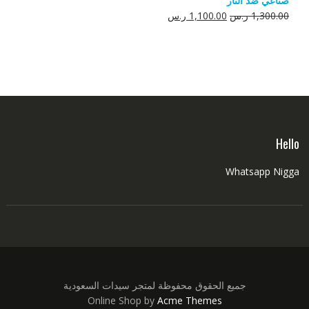
صناعي ضد النار
550.00 ر.س.
350.00 ر.س.
السعر
السعر
1,300.00
ر.س
1,100.00
ر.س
الأصلي
الحالي
هو:
هو:
1,300.00 ر.س.
1,100.00 ر.س.
Hello
Whatsapp Nigga
جميع الحقوق محفوظة لمتجر سيدات السعودية
Online Shop by
Acme Themes