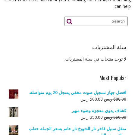
can help.
سلة المشتريات
لا توجد منتجات في سلة المشتريات.
Most Popular
افضل جهاز تسجيل صوت مخفي يسجل 20 يوم متواصلة.
السعر
السعر
680.00
ر.س
500.00
ر.س
الأصلي
الحالي
كشاف يدوي معجزة وضوء مبهر
هو:
هو:
السعر
السعر
550.00
ر.س
350.00
ر.س
680.00 ر.س.
500.00 ر.س.
الأصلي
الحالي
منقل ستيل فاخر نار الشيوخ نار حاتم بسعر الجملة حطب
هو:
هو: