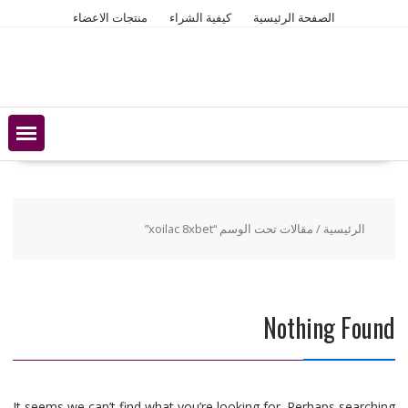
Ski
الصفحة الرئيسية
كيفية الشراء
منتجات الاعضاء
t
conten
الرئيسية
/ مقالات تحت الوسم “xoilac 8xbet”
Nothing Found
It seems we can’t find what you’re looking for. Perhaps searching