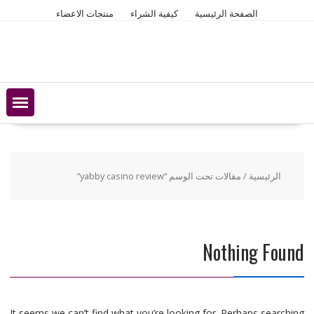
Ski
الصفحة الرئيسية
كيفية الشراء
منتجات الاعضاء
t
conten
الرئيسية
/ مقالات تحت الوسم “yabby casino review”
Nothing Found
It seems we can’t find what you’re looking for. Perhaps searching