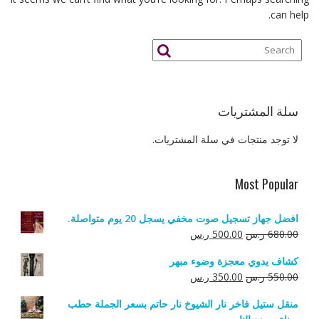
can help.
سلة المشتريات
لا توجد منتجات في سلة المشتريات.
Most Popular
افضل جهاز تسجيل صوت مخفي يسجل 20 يوم متواصلة.
السعر
السعر
680.00
ر.س
500.00
ر.س
الأصلي
الحالي
كشاف يدوي معجزة وضوء مبهر
هو:
هو:
السعر
السعر
550.00
ر.س
350.00
ر.س
680.00 ر.س.
500.00 ر.س.
الأصلي
الحالي
منقل ستيل فاخر نار الشيوخ نار حاتم بسعر الجملة حطب
هو:
هو: