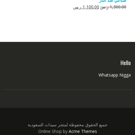
صناعي ضد النار
550.00 ر.س.
350.00 ر.س.
السعر
السعر
1,300.00
ر.س
1,100.00
ر.س
الأصلي
الحالي
هو:
هو:
1,300.00 ر.س.
1,100.00 ر.س.
Hello
Whatsapp Nigga
جميع الحقوق محفوظة لمتجر سيدات السعودية
Online Shop by
Acme Themes