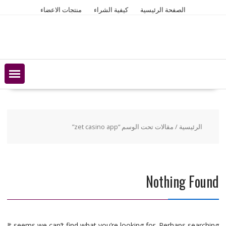
Ski
الصفحة الرئيسية
كيفية الشراء
منتجات الاعضاء
t
conten
الرئيسية
/ مقالات تحت الوسم “zet casino app”
Nothing Found
It seems we can’t find what you’re looking for. Perhaps searching