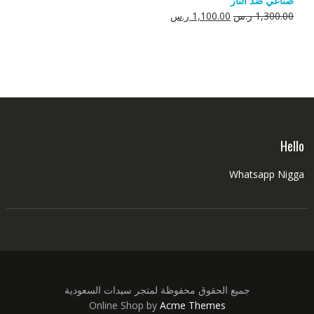
صناعي ضد النار
550.00 ر.س.
350.00 ر.س.
السعر
السعر
1,300.00
ر.س
1,100.00
ر.س
الأصلي
الحالي
هو:
هو:
1,300.00 ر.س.
1,100.00 ر.س.
Hello
Whatsapp Nigga
جميع الحقوق محفوظة لمتجر سيدات السعودية
Online Shop by
Acme Themes