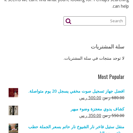
can help.
سلة المشتريات
لا توجد منتجات في سلة المشتريات.
Most Popular
افضل جهاز تسجيل صوت مخفي يسجل 20 يوم متواصلة.
السعر
السعر
680.00
ر.س
500.00
ر.س
الأصلي
الحالي
كشاف يدوي معجزة وضوء مبهر
هو:
هو:
السعر
السعر
550.00
ر.س
350.00
ر.س
680.00 ر.س.
500.00 ر.س.
الأصلي
الحالي
منقل ستيل فاخر نار الشيوخ نار حاتم بسعر الجملة حطب
هو:
هو: