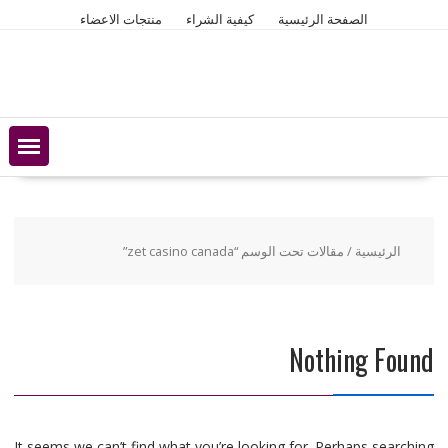
Ski
الصفحة الرئيسية
كيفية الشراء
منتجات الاعضاء
t
conten
الرئيسية
/ مقالات تحت الوسم “zet casino canada”
Nothing Found
It seems we can’t find what you’re looking for. Perhaps searching