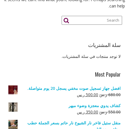
can help.
سلة المشتريات
لا توجد منتجات في سلة المشتريات.
Most Popular
افضل جهاز تسجيل صوت مخفي يسجل 20 يوم متواصلة.
السعر
السعر
680.00
ر.س
500.00
ر.س
الأصلي
الحالي
كشاف يدوي معجزة وضوء مبهر
هو:
هو:
السعر
السعر
550.00
ر.س
350.00
ر.س
680.00 ر.س.
500.00 ر.س.
الأصلي
الحالي
منقل ستيل فاخر نار الشيوخ نار حاتم بسعر الجملة حطب
هو:
هو: