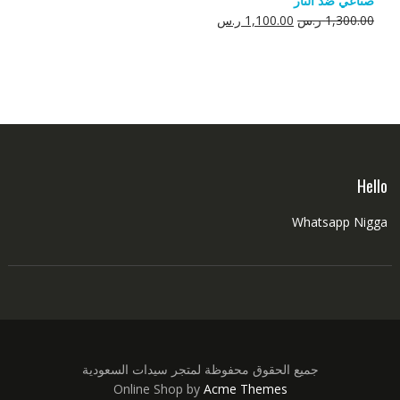
صناعي ضد النار
550.00 ر.س.
350.00 ر.س.
السعر
السعر
1,300.00
ر.س
1,100.00
ر.س
الأصلي
الحالي
هو:
هو:
1,300.00 ر.س.
1,100.00 ر.س.
Hello
Whatsapp Nigga
جميع الحقوق محفوظة لمتجر سيدات السعودية
Online Shop by
Acme Themes