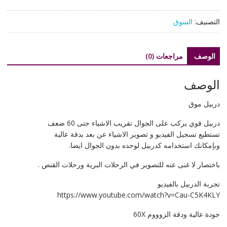
دربيل
يركب
التصنيف:
السوق
على
الجوال
يقرب
الوصف
مراجعات (0)
60
ضعف
الوصف
دربيل موق
دربيل قوي يركب على الجوال تقريب الاشياء حتى 60 ضعف
تستطيع تسجيل الفيديو و تصوير الاشياء عن بعد بدقة عالية
وبإمكانك استخدامه كدربيل لوحده بدون الجوال ايضا.
باختصار لا غنى عنه للتصوير في الرحلات البرية ورحلات القنص .
تجربة الدربيل بالفيديو
https://www.youtube.com/watch?v=Cau-C5K4KLY
جودة عالية ودقة الزوووم 60X