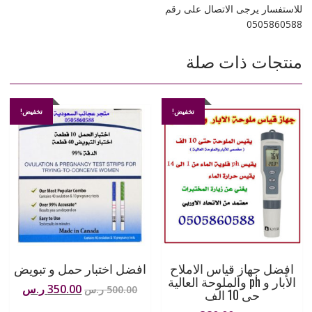
للاستفسار يرجى الاتصال على رقم
0505860588
منتجات ذات صلة
تخفيض!
تخفيض!
افضل جهاز قياس الاملاح
افضل اختبار حمل و تبويض
الأبار و ph والملوحة العالية
السعر
السعر
350.00
ر.س
500.00
ر.س
حى 10 الف
الأصلي
الحال